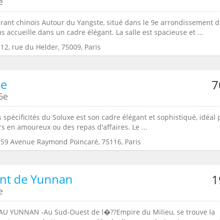
e
urant chinois Autour du Yangste, situé dans le 9e arrondissement 
us accueille dans un cadre élégant. La salle est spacieuse et ...
12, rue du Helder, 75009, Paris
xe
7
6e
 spécificités du Soluxe est son cadre élégant et sophistiqué, idéal
s en amoureux ou des repas d'affaires. Le ...
:59 Avenue Raymond Poincaré, 75116, Paris
ont de Yunnan
1
e
U YUNNAN -Au Sud-Ouest de l�??Empire du Milieu, se trouve la