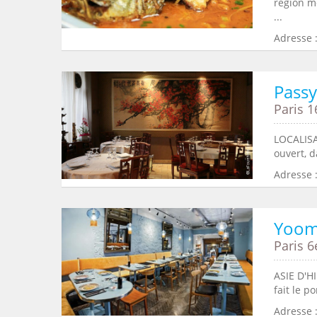
région m
...
Adresse 
Pass
Paris 1
LOCALISA
ouvert, 
Adresse :
Yoom
Paris 6
ASIE D'H
fait le p
Adresse :