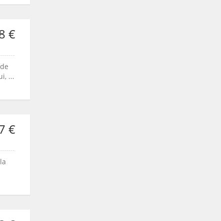
8 €
 de
, ...
7 €
la