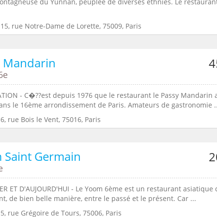
ontagneuse du Yunnan, peuplée de diverses ethnies. Le restaurant
:15, rue Notre-Dame de Lorette, 75009, Paris
y Mandarin
4
6e
TION - C�??est depuis 1976 que le restaurant le Passy Mandarin 
dans le 16ème arrondissement de Paris. Amateurs de gastronomie ..
6, rue Bois le Vent, 75016, Paris
 Saint Germain
2
e
IER ET D'AUJOURD'HUI - Le Yoom 6ème est un restaurant asiatique 
ont, de bien belle manière, entre le passé et le présent. Car ...
5, rue Grégoire de Tours, 75006, Paris