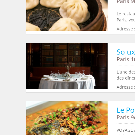
Paris 9
Le resta
Paris, vo
Adresse :
Solu
Paris 1
L'une des
des dîner
Adresse 
Le P
Paris 9
VOYAGE A