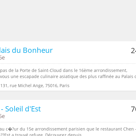
lais du Bonheur
2
6e
pas de la Porte de Saint-Cloud dans le 16ème arrondissement,
vous une escapade culinaire asiatique des plus raffinée au Palais d
131, rue Michel Ange, 75016, Paris
- Soleil d'Est
7
5e
au c�?ur du 15e arrondissement parisien que le restaurant Chen 
??Est a trouvé refuge. Découvrez depuis ...