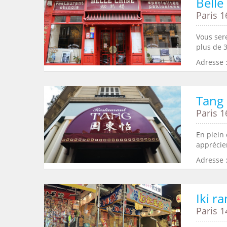
Belle
Paris 1
Vous sere
plus de 3
Adresse :
Tang 
Paris 1
En plein
apprécier
Adresse :
Iki r
Paris 1