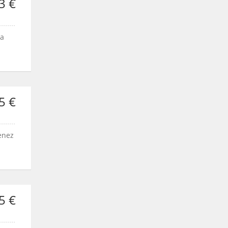
3 €
 a
5 €
enez
5 €