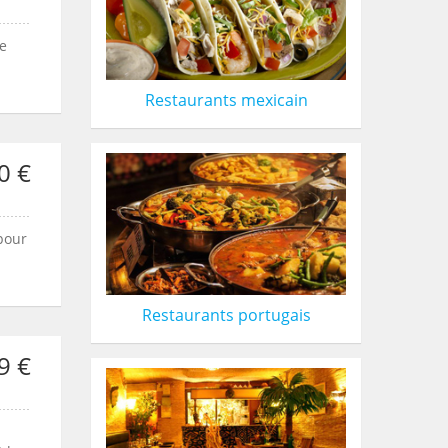
de
Restaurants mexicain
0 €
 pour
Restaurants portugais
9 €