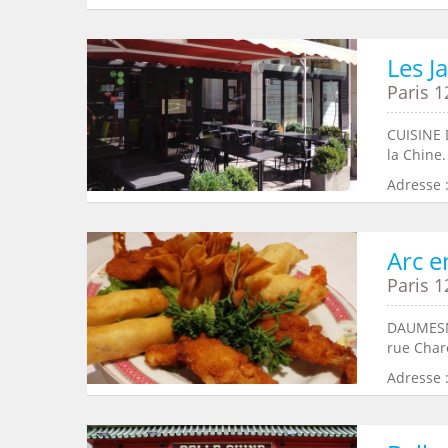
Les J
Paris 1
CUISINE 
la Chine.
Adresse :
Arc e
Paris 1
DAUMESNI
rue Chare
Adresse 