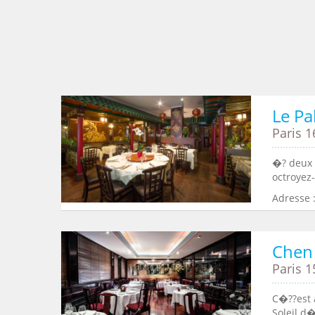
Le Pa
Paris 1
�? deux 
octroyez-
Adresse :
Chen 
Paris 1
C�??est 
Soleil d�