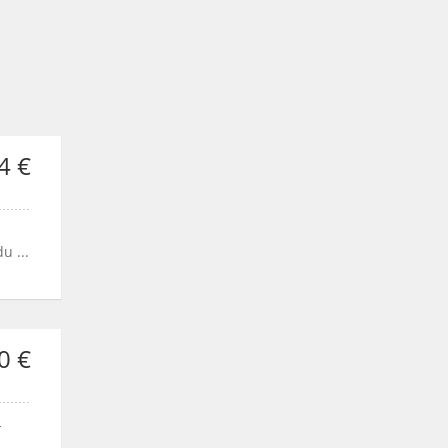
4 €
u ...
0 €
-