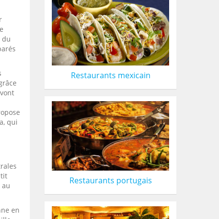
r
re
s du
parés
s
Restaurants mexicain
 grâce
 vont
propose
a, qui
rales
tit
Restaurants portugais
t au
nne en