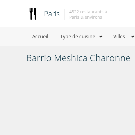
Paris
4522 restaurants à
Paris & environs
Accueil
Type de cuisine
Villes
Barrio Meshica Charonne