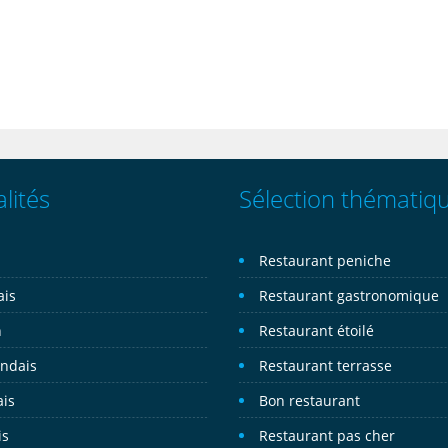
lités
Sélection thématiq
n
Restaurant peniche
ais
Restaurant gastronomique
n
Restaurant étoilé
andais
Restaurant terrasse
ais
Bon restaurant
is
Restaurant pas cher