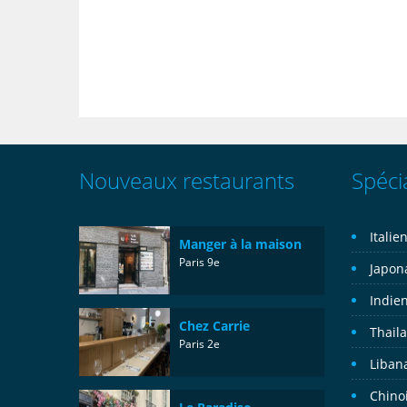
Nouveaux restaurants
Spécia
Italie
Manger à la maison
Paris 9e
Japon
Indie
Chez Carrie
Thail
Paris 2e
Liban
Chino