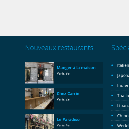
Nouveaux restaurants
Spécia
Italie
Manger à la maison
Paris 9e
Japon
Indie
Chez Carrie
Thail
Paris 2e
Liban
Chino
Le Paradiso
Paris 4e
World