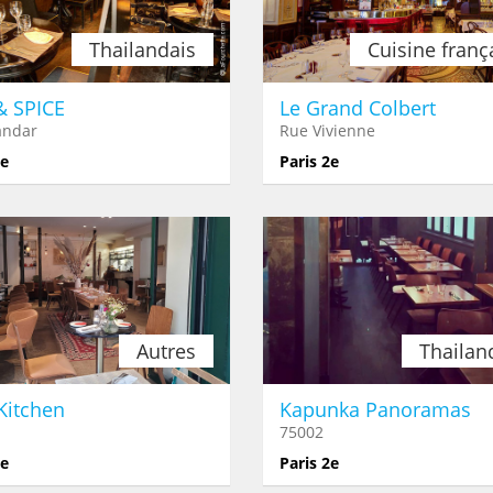
Thailandais
Cuisine franç
& SPICE
Le Grand Colbert
andar
Rue Vivienne
2e
Paris 2e
Autres
Thailan
 Kitchen
Kapunka Panoramas
75002
2e
Paris 2e