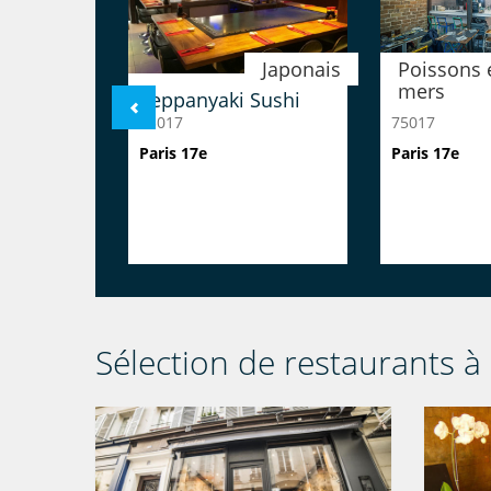
Japonais
Poissons e
mers
Teppanyaki Sushi
Chez Simo
75017
75017
Paris 17e
Paris 17e
Sélection de restaurants à