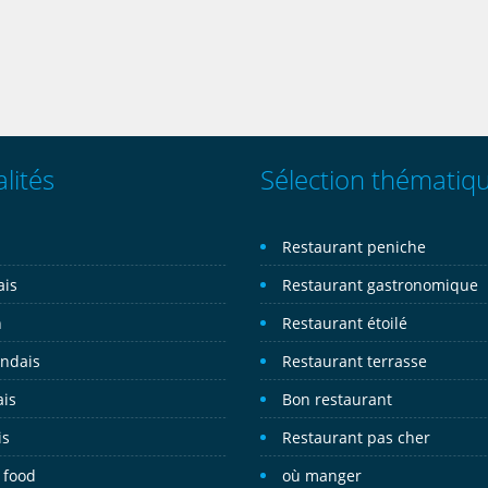
lités
Sélection thématiq
n
Restaurant peniche
ais
Restaurant gastronomique
n
Restaurant étoilé
andais
Restaurant terrasse
ais
Bon restaurant
is
Restaurant pas cher
 food
où manger