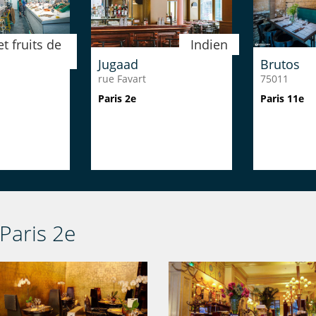
t fruits de
Indien
n
Jugaad
Brutos
rue Favart
75011
Paris 2e
Paris 11e
 Paris 2e