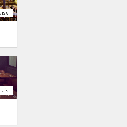
aise
dais