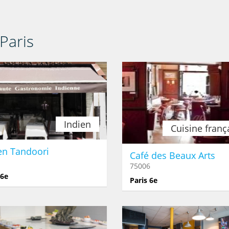
Paris
Indien
Cuisine franç
en Tandoori
Café des Beaux Arts
75006
16e
Paris 6e