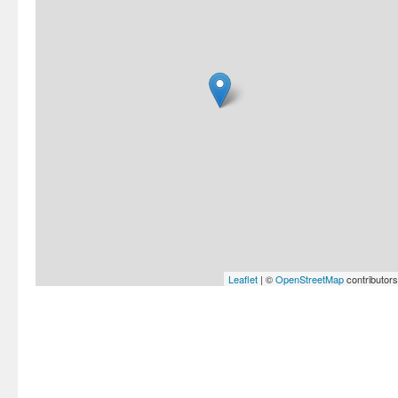
Leaflet
| ©
OpenStreetMap
contributors