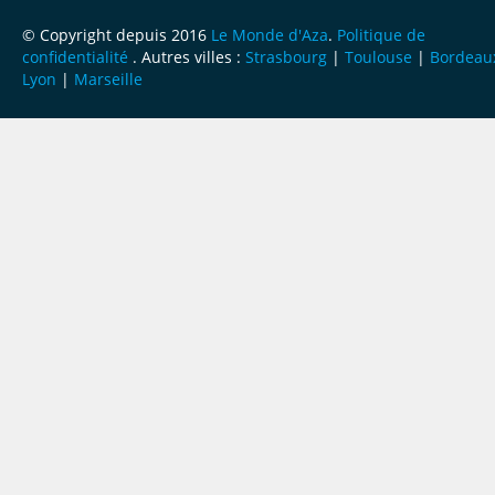
© Copyright depuis 2016
Le Monde d'Aza
.
Politique de
confidentialité
. Autres villes :
Strasbourg
|
Toulouse
|
Bordeau
Lyon
|
Marseille