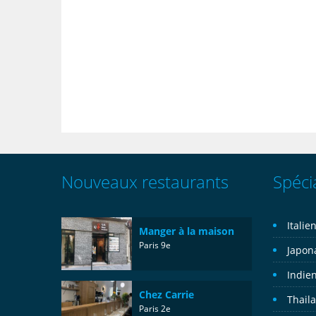
Nouveaux restaurants
Spécia
Italie
Manger à la maison
Paris 9e
Japon
Indie
Chez Carrie
Thail
Paris 2e