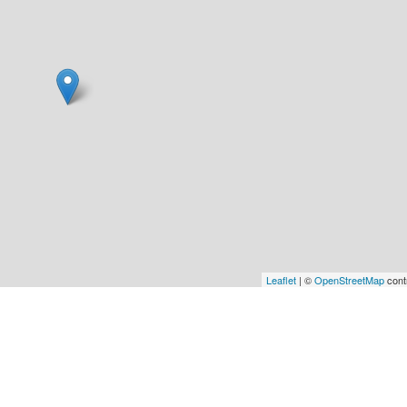
Leaflet
| ©
OpenStreetMap
cont