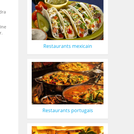
dra
.
 Une
r.
Restaurants mexicain
Restaurants portugais