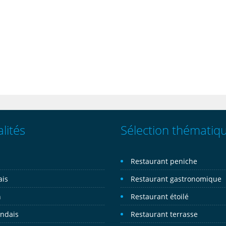
lités
Sélection thématiq
n
Restaurant peniche
ais
Restaurant gastronomique
n
Restaurant étoilé
andais
Restaurant terrasse