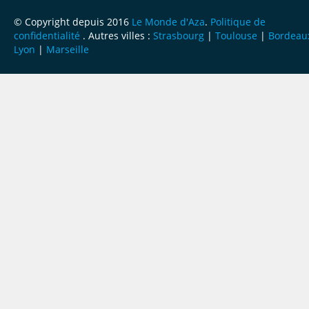
© Copyright depuis 2016
Le Monde d'Aza
.
Politique de
confidentialité
. Autres villes :
Strasbourg
|
Toulouse
|
Bordeau
Lyon
|
Marseille