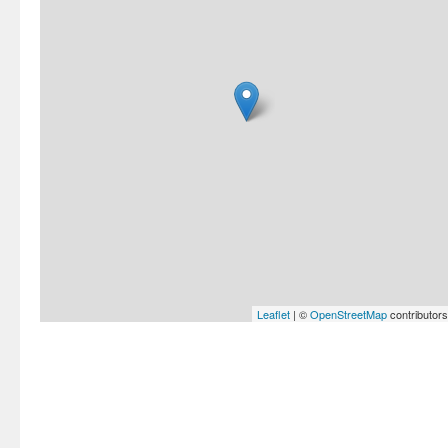
Leaflet
| ©
OpenStreetMap
contributors