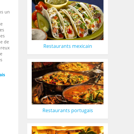
ns un
,
te
ses
les
le de
Restaurants mexicain
ureux
ne
os
ais
Restaurants portugais