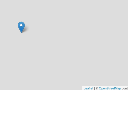
Leaflet
| ©
OpenStreetMap
cont