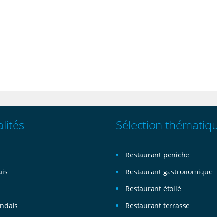
lités
Sélection thématiq
n
Restaurant peniche
ais
Restaurant gastronomique
n
Restaurant étoilé
andais
Restaurant terrasse