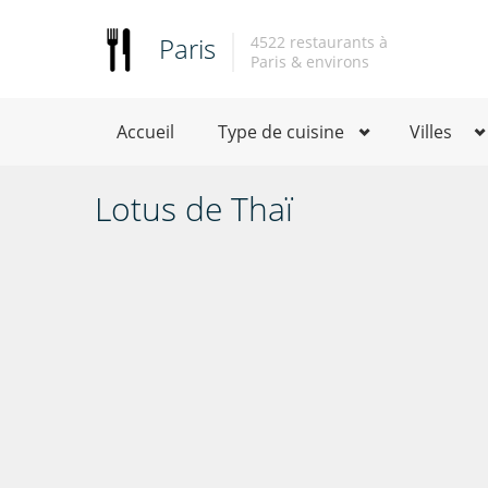
Paris
4522 restaurants à
Paris & environs
Accueil
Type de cuisine
Villes
Lotus de Thaï