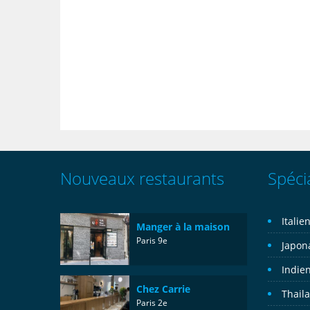
Nouveaux restaurants
Spécia
Italie
Manger à la maison
Paris 9e
Japon
Indie
Chez Carrie
Thail
Paris 2e