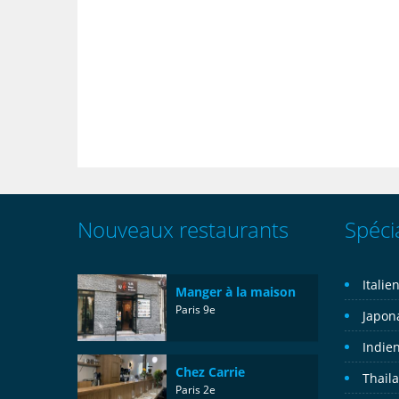
Nouveaux restaurants
Spécia
Italie
Manger à la maison
Paris 9e
Japon
Indie
Chez Carrie
Thail
Paris 2e