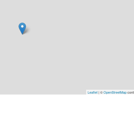
Leaflet
| ©
OpenStreetMap
cont