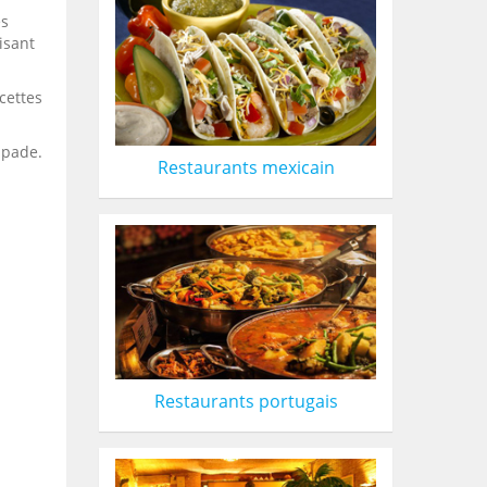
es
isant
cettes
apade.
Restaurants mexicain
Restaurants portugais