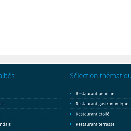
lités
Sélection thématiq
n
Restaurant peniche
ais
Restaurant gastronomique
n
Restaurant étoilé
andais
Restaurant terrasse