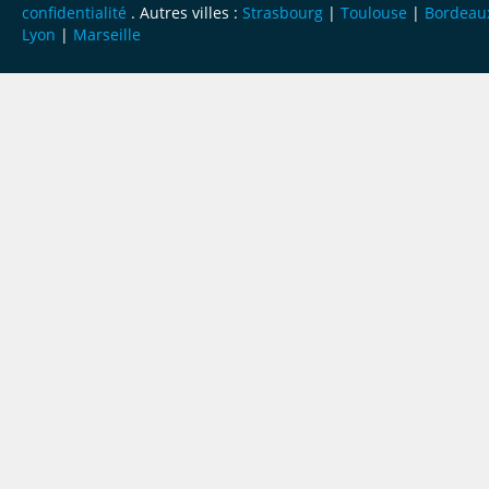
confidentialité
. Autres villes :
Strasbourg
|
Toulouse
|
Bordeau
Lyon
|
Marseille