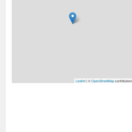
Leaflet
| ©
OpenStreetMap
contributors