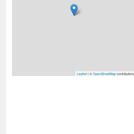
Leaflet
| ©
OpenStreetMap
contributors