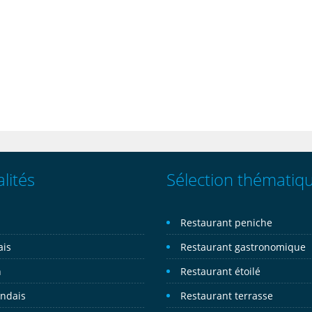
lités
Sélection thématiq
n
Restaurant peniche
ais
Restaurant gastronomique
n
Restaurant étoilé
andais
Restaurant terrasse