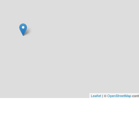
Leaflet
| ©
OpenStreetMap
cont