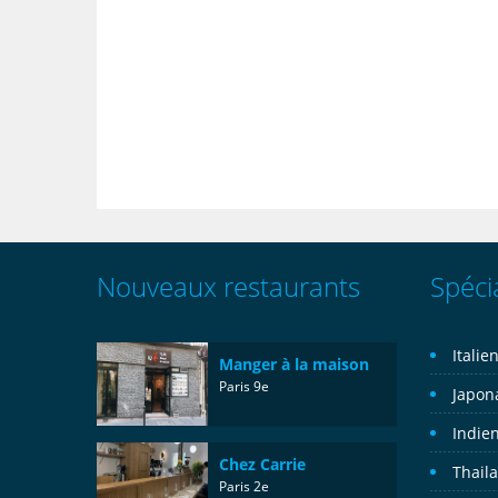
Nouveaux restaurants
Spécia
Italie
Manger à la maison
Paris 9e
Japon
Indie
Chez Carrie
Thail
Paris 2e