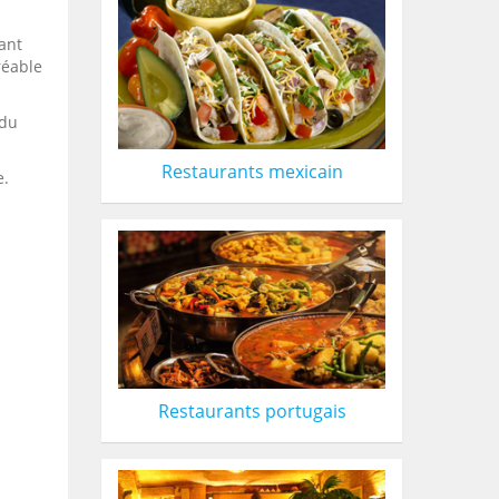
ant
réable
 du
Restaurants mexicain
e.
Restaurants portugais