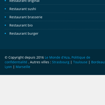
Restaurant original
Restaurant sushi
Restaurant brasserie
Restaurant bio
Restaurant burger
© Copyright depuis 2016
Le Monde d'Aza
.
Politique de
confidentialité
. Autres villes :
Strasbourg
|
Toulouse
|
Bordeau
Lyon
|
Marseille