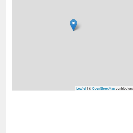
Leaflet
| ©
OpenStreetMap
contributors