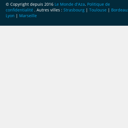
© Copyright depuis 2016
Le Monde d'Aza
.
Politique de
confidentialité
. Autres villes :
Strasbourg
|
Toulouse
|
Bordeau
Lyon
|
Marseille