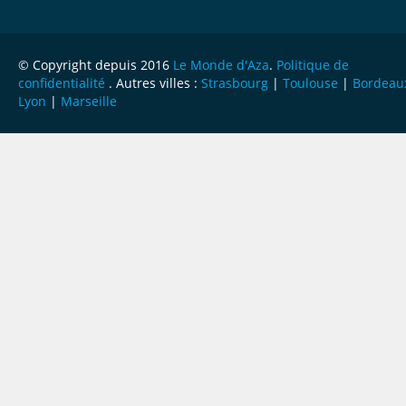
© Copyright depuis 2016
Le Monde d'Aza
.
Politique de
confidentialité
. Autres villes :
Strasbourg
|
Toulouse
|
Bordeau
Lyon
|
Marseille