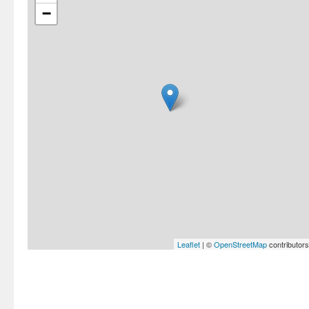
−
Leaflet
| ©
OpenStreetMap
contributors