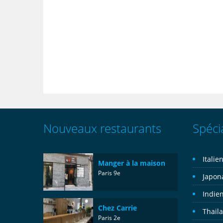
Nouveaux restaurants
Spécia
Italie
Manger à la maison
Paris 9e
Japon
Indie
Chez Carrie
Thail
Paris 2e