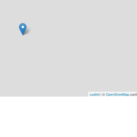
Leaflet
| ©
OpenStreetMap
cont