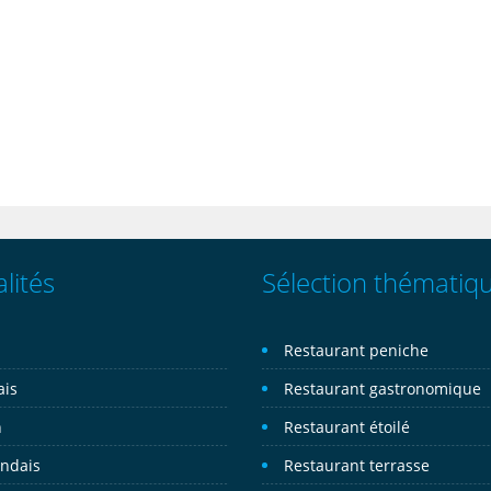
lités
Sélection thématiq
n
Restaurant peniche
ais
Restaurant gastronomique
n
Restaurant étoilé
andais
Restaurant terrasse