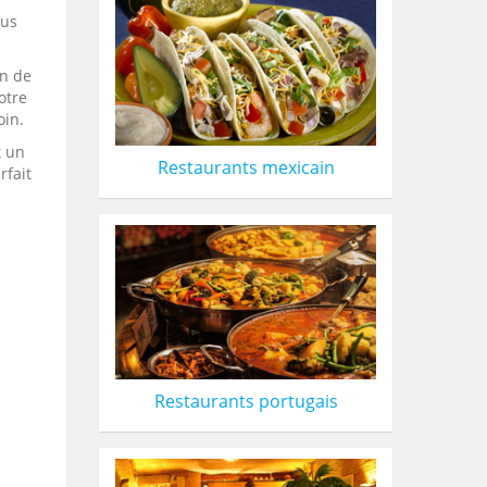
ous
on de
otre
oin.
t un
Restaurants mexicain
rfait
Restaurants portugais