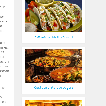
cœur
nes.
ureux
st
oit
Restaurants mexicain
 une
onnés,
 et
 du
vec un
est un
statif
a
Restaurants portugais
une
la
ité et