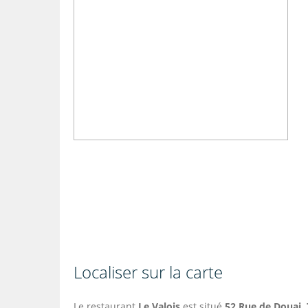
Localiser sur la carte
Le restaurant
Le Valois
est situé
52 Rue de Douai, 