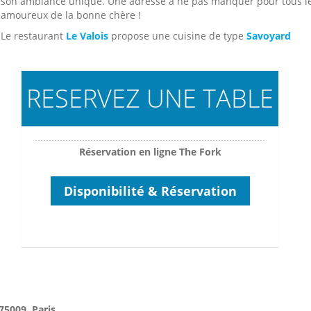
son ambiance unique. Une adresse à ne pas manquer pour tous l
amoureux de la bonne chère !
Le restaurant
Le Valois
propose une cuisine de type
Savoyard
RESERVEZ UNE TABLE
Réservation en ligne The Fork
Disponibilité & Réservation
75009, Paris