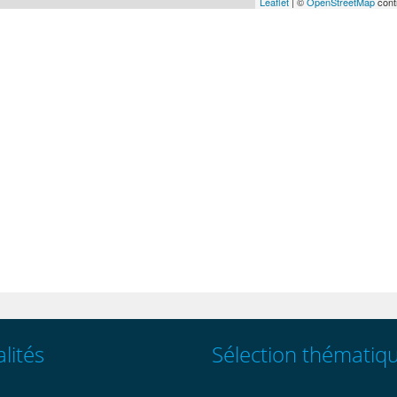
Leaflet
| ©
OpenStreetMap
cont
lités
Sélection thématiq