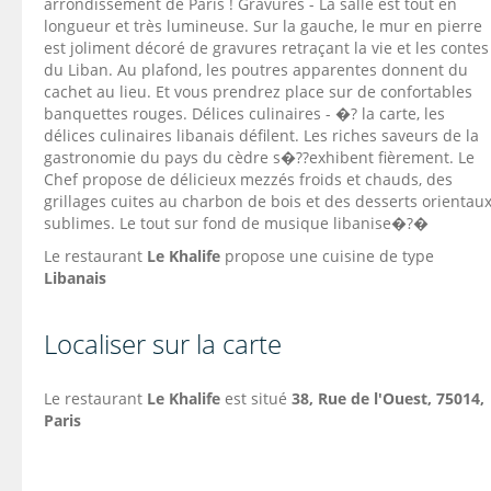
arrondissement de Paris ! Gravures - La salle est tout en
longueur et très lumineuse. Sur la gauche, le mur en pierre
est joliment décoré de gravures retraçant la vie et les contes
du Liban. Au plafond, les poutres apparentes donnent du
cachet au lieu. Et vous prendrez place sur de confortables
banquettes rouges. Délices culinaires - �? la carte, les
délices culinaires libanais défilent. Les riches saveurs de la
gastronomie du pays du cèdre s�??exhibent fièrement. Le
Chef propose de délicieux mezzés froids et chauds, des
grillages cuites au charbon de bois et des desserts orientau
sublimes. Le tout sur fond de musique libanise�?�
Le restaurant
Le Khalife
propose une cuisine de type
Libanais
Localiser sur la carte
Le restaurant
Le Khalife
est situé
38,
Rue de l'Ouest
, 75014,
Paris