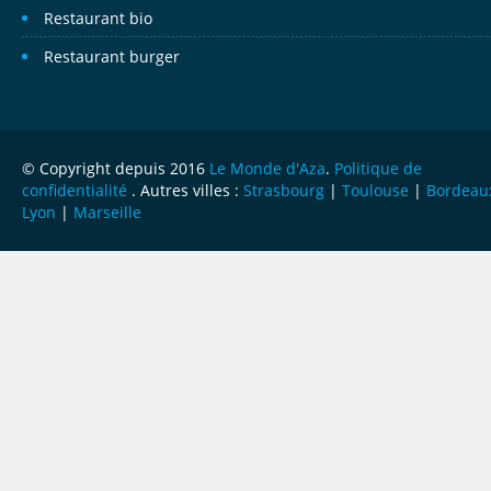
Restaurant bio
Restaurant burger
© Copyright depuis 2016
Le Monde d'Aza
.
Politique de
confidentialité
. Autres villes :
Strasbourg
|
Toulouse
|
Bordeau
Lyon
|
Marseille