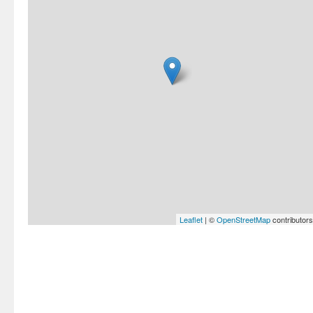
Leaflet
| ©
OpenStreetMap
contributors