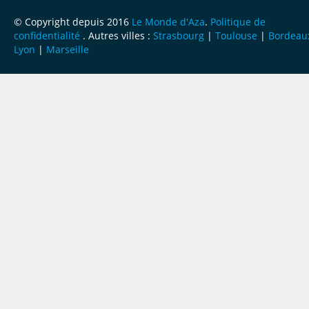
© Copyright depuis 2016
Le Monde d'Aza
.
Politique de
confidentialité
. Autres villes :
Strasbourg
|
Toulouse
|
Bordeau
Lyon
|
Marseille