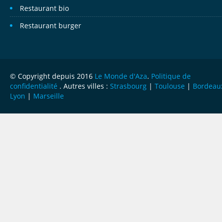
Restaurant bio
Restaurant burger
© Copyright depuis 2016
Le Monde d'Aza
.
Politique de
confidentialité
. Autres villes :
Strasbourg
|
Toulouse
|
Bordeau
Lyon
|
Marseille