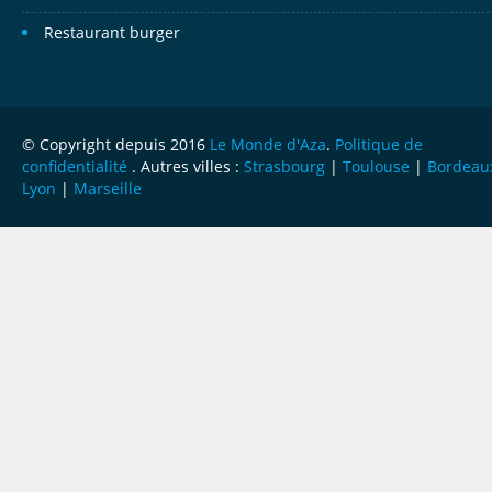
Restaurant burger
© Copyright depuis 2016
Le Monde d'Aza
.
Politique de
confidentialité
. Autres villes :
Strasbourg
|
Toulouse
|
Bordeau
Lyon
|
Marseille