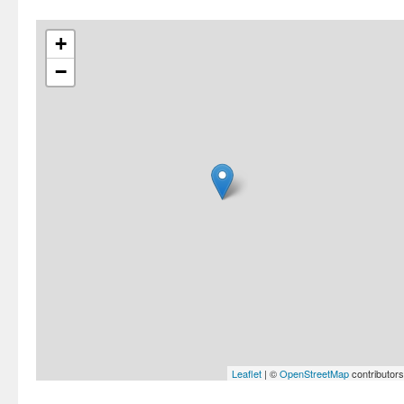
+
−
Leaflet
| ©
OpenStreetMap
contributors