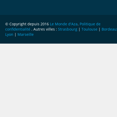
© Copyright depuis 2016
Le Monde d'Aza
.
Politique de
confidentialité
. Autres villes :
Strasbourg
|
Toulouse
|
Bordeau
Lyon
|
Marseille