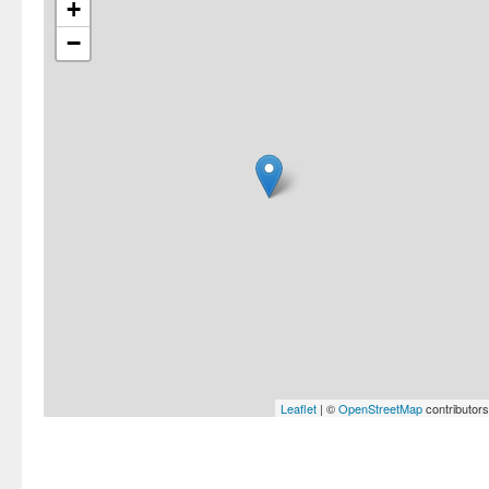
+
−
Leaflet
| ©
OpenStreetMap
contributors