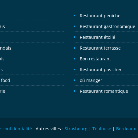
n
Restaurant peniche
ais
Restaurant gastronomique
n
Restaurant étoilé
andais
Restaurant terrasse
ais
Bon restaurant
is
Restaurant pas cher
 food
où manger
rie
Restaurant romantique
e confidentialité
. Autres villes :
Strasbourg
|
Toulouse
|
Bordeaux