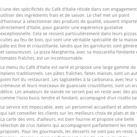
L'une des spécificités du Café d'Italie réside dans son engagement
utiliser des ingrédients frais et de saison. Le chef met un point
d'honneur à sélectionner des produits de qualité, souvent import
directement d'Italie, pour garantir une expérience gustative
exceptionnelle. Cela se ressent particulièrement dans leurs pizzas
cuites au feu de bois, qui sont une véritable spécialité de la maiso
pâte est fine et croustillante, tandis que les garnitures sont génér
et savoureuses. La pizza Margherita, avec sa mozzarella fondante 
tomates fraîches, est un incontournable.
Le menu du Café d'Italie est varié et propose une large gamme de 
italiens traditionnels. Les pâtes fraîches, faites maison, sont un au
point fort du restaurant. Les tagliatelles à la carbonara, avec leur 
crémeuse et leurs morceaux de guanciale croustillants, sont un vr
délice. Les amateurs de viande ne seront pas en reste avec des pl
comme l'osso buco, tendre et fondant, accompagné d'un risotto sa
Le service est impeccable, avec un personnel accueillant et attent
qui sait conseiller les clients sur les meilleurs choix de plats et de 
La carte des vins, d'ailleurs, est bien fournie et propose une belle
sélection de crus italiens qui accompagnent parfaitement les met
proposés. Pour les gourmands, les desserts ne sont pas en reste. 