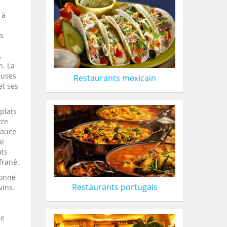
 à
és
,
n. La
euses
Restaurants mexicain
et ses
plats
tre
sauce
ai
ats
frané.
ionné
Restaurants portugais
vins.
s
Le