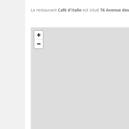
Le restaurant
Café d'Italie
est situé
76 Avenue des 
+
−