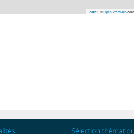
Leaflet
| ©
OpenStreetMap
cont
lités
Sélection thématiq