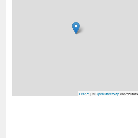
Leaflet
| ©
OpenStreetMap
contributors