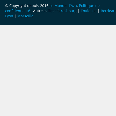
© Copyright depuis 2016
Le Monde d'Aza
.
Politique de
confidentialité
. Autres villes :
Strasbourg
|
Toulouse
|
Bordeau
Lyon
|
Marseille