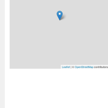
Leaflet
| ©
OpenStreetMap
contributors