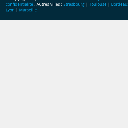
confidentialité
. Autres villes :
Strasbourg
|
Toulouse
|
Bordeau
Lyon
|
Marseille