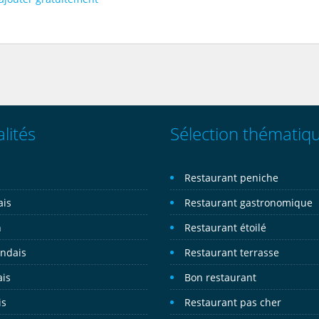
lités
Sélection thématiq
n
Restaurant peniche
ais
Restaurant gastronomique
n
Restaurant étoilé
andais
Restaurant terrasse
ais
Bon restaurant
is
Restaurant pas cher