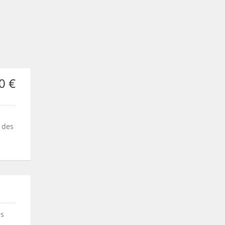
0 €
 des
us