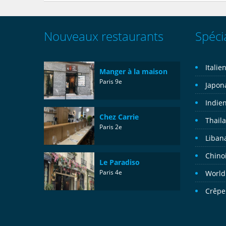
Nouveaux restaurants
Spécia
Italie
Manger à la maison
Paris 9e
Japon
Indie
Chez Carrie
Thail
Paris 2e
Liban
Chino
Le Paradiso
Paris 4e
World
Crêpe