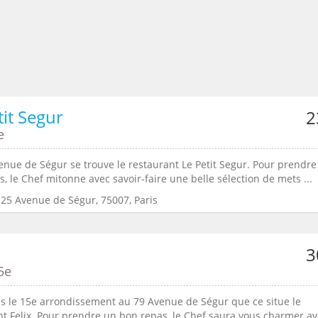
tit Segur
2
e
enue de Ségur se trouve le restaurant Le Petit Segur. Pour prendre
, le Chef mitonne avec savoir-faire une belle sélection de mets ...
:25 Avenue de Ségur, 75007, Paris
3
5e
ns le 15e arrondissement au 79 Avenue de Ségur que ce situe le
nt Felix. Pour prendre un bon repas, le Chef saura vous charmer a