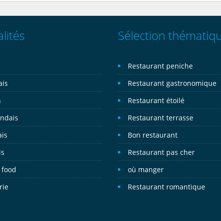
lités
Sélection thématiq
n
Restaurant peniche
ais
Restaurant gastronomique
n
Restaurant étoilé
andais
Restaurant terrasse
ais
Bon restaurant
is
Restaurant pas cher
 food
où manger
rie
Restaurant romantique