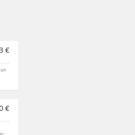
3 €
 un
0 €
vec