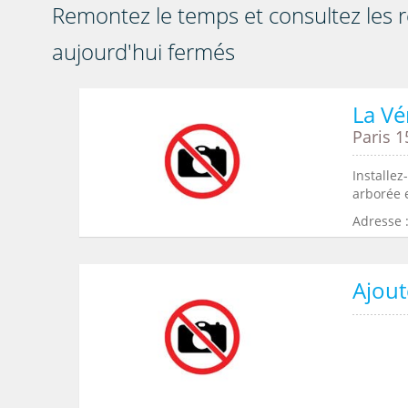
Remontez le temps et consultez les r
aujourd'hui fermés
La V
Paris 1
Installe
arborée e
Adresse :
Ajout